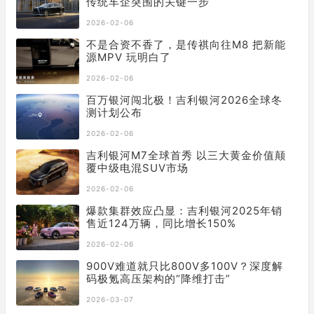
传统车企突围的关键一步
2026-02-06
不是合资不香了，是传祺向往M8 把新能
源MPV 玩明白了
2026-02-06
百万银河闯北极！吉利银河2026全球冬
测计划公布
2026-02-06
吉利银河M7全球首秀 以三大黄金价值颠
覆中级电混SUV市场
2026-02-06
爆款集群效应凸显：吉利银河2025年销
售近124万辆，同比增长150%
2026-02-06
900V难道就只比800V多100V？深度解
码极氪高压架构的“降维打击”
2026-03-07