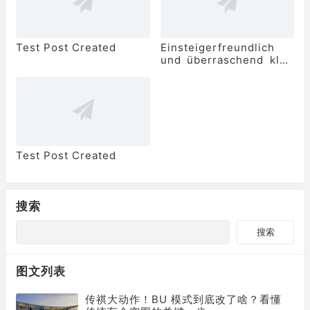
Test Post Created
Einsteigerfreundlich
und überraschend klar:
stake österreich
punktet mit simpler
Bedienung
Test Post Created
搜索
搜索
图文列表
传祺大动作！BU 模式到底改了啥？看懂