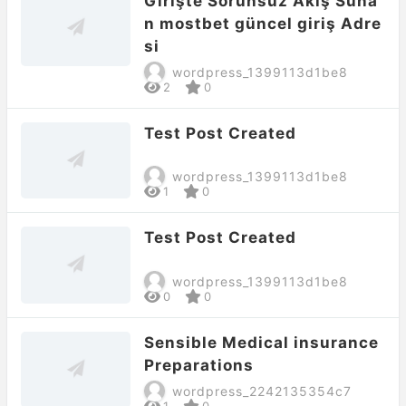
Girişte Sorunsuz Akış Suna
n mostbet güncel giriş Adre
si
wordpress_1399113d1be8
2
0
Test Post Created
wordpress_1399113d1be8
1
0
Test Post Created
wordpress_1399113d1be8
0
0
Sensible Medical insurance
Preparations
wordpress_2242135354c7
1
0