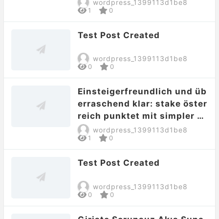
wordpress_1399113d1be8
1
0
Test Post Created
wordpress_1399113d1be8
0
0
Einsteigerfreundlich und üb
erraschend klar: stake öster
reich punktet mit simpler B
edienung
wordpress_1399113d1be8
1
0
Test Post Created
wordpress_1399113d1be8
0
0