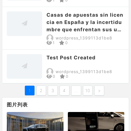
Casas de apuestas sin licen
cia en España y la incertidu
mbre que enfrentan sus usu
arios
wordpress_1399113d1be8
1
0
Test Post Created
wordpress_1399113d1be8
0
0
1
2
3
4
…
10
>
图片列表