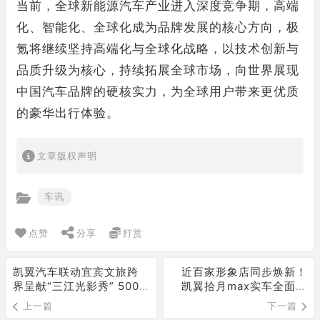
当前，全球新能源汽车产业进入深度竞争期，高端
化、智能化、全球化成为品牌发展的核心方向，极
氪将继续坚持高端化与全球化战略，以技术创新与
品质升级为核心，持续拓展全球市场，向世界展现
中国汽车品牌的硬核实力，为全球用户带来更优质
的豪华出行体验。
文章版权声明
车讯
点赞
分享
打赏
凯翼汽车联动宜宾文旅跨
近百家形象店同步焕新！
界呈献“三江光影秀” 5000
凯翼拾月max实车全面到
架无人机燃动五一假期
店受热捧
上一篇
下一篇