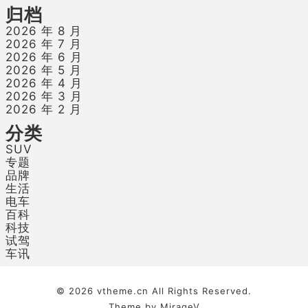
归档
2026 年 8 月
2026 年 7 月
2026 年 6 月
2026 年 5 月
2026 年 4 月
2026 年 3 月
2026 年 2 月
分类
SUV
专题
品牌
生活
电车
百科
科技
试驾
车讯
© 2026
vtheme.cn
All Rights Reserved.
Theme by
MirageV