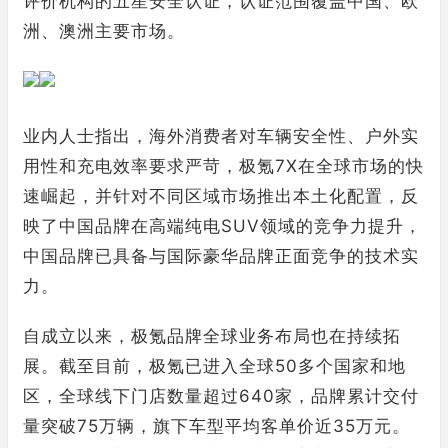
评价机构的五星安全认证，认证范围覆盖中国、欧
洲、澳洲主要市场。
业内人士指出，海外消费者对车辆安全性、户外实
用性和充电效率要求严苛，极氪7X在全球市场的快
速崛起，并针对不同区域市场推出本土化配置，反
映了中国品牌在高端纯电SUV领域的竞争力提升，
中国品牌已具备与国际豪华品牌正面竞争的技术实
力。
自成立以来，极氪品牌全球业务布局也在持续拓
展。截至目前，极氪已进入全球50多个国家和地
区，全球线下门店数量超过640家，品牌累计交付
量突破75万辆，旗下车型平均客单价近35万元。