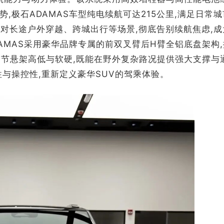
,极石ADAMAS车型纯电续航可达215公里,满足日常城
松应对长途户外穿越、跨城出行等场景,彻底告别续航焦虑,成
AMAS采用豪华品牌专属的前双叉臂后H臂全铝底盘架构
调节悬架高低与软硬,既能在野外复杂路况提供强大支撑与
与操控性,重新定义豪华SUV的驾乘体验。