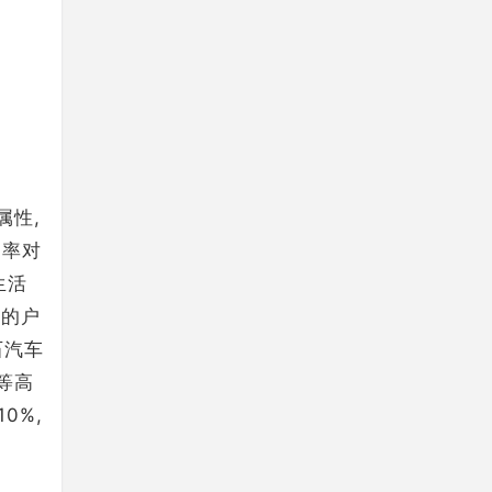
属性,
功率对
生活
质的户
石汽车
等高
0%,