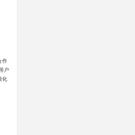
合作
用户
强化