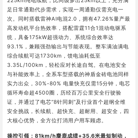
225km纯电续航，比同级多出25km以上，充分满
足日常通勤代步需求，实现一周通勤仅需充电一
次。同时搭载雷神AI电混2.0，拥有47.26%量产最
高发动机平台热效率，搭配雷霆11合1混动电驱系
统，具备175kW超强动力、系统综合效率达
93.1%，兼顾强劲输出与节能表现。整车满油满电
综合续航可达1730km，馈电油耗低至
3.35L/100km，轻松应对长途自驾。在电池安全
与补能效率上，全系车型搭载的神盾金砖电池同样
实力出众，30%-80% 电量快充仅需15分钟，电芯
循环寿命超4500圈，历经百万公里安全行驶验
证，并通过了电芯“8针同刺”及行业首个超纲全维
安全挑战，长续航、超快充、超耐用、超安全，四
大核心优势，全方位打消用户用车顾虑。
操控引领：81km/h麋鹿成绩+35.6米最短制动，