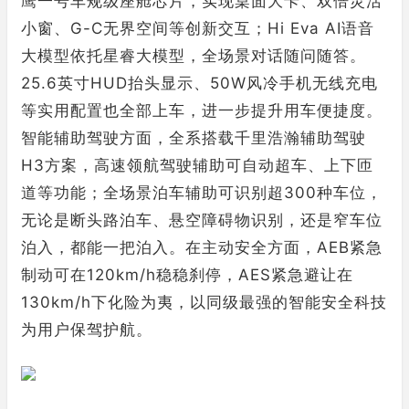
鹰一号车规级座舱芯片，实现桌面大卡、双倍灵活
小窗、G-C无界空间等创新交互；Hi Eva AI语音
大模型依托星睿大模型，全场景对话随问随答。
25.6英寸HUD抬头显示、50W风冷手机无线充电
等实用配置也全部上车，进一步提升用车便捷度。
智能辅助驾驶方面，全系搭载千里浩瀚辅助驾驶
H3方案，高速领航驾驶辅助可自动超车、上下匝
道等功能；全场景泊车辅助可识别超300种车位，
无论是断头路泊车、悬空障碍物识别，还是窄车位
泊入，都能一把泊入。在主动安全方面，AEB紧急
制动可在120km/h稳稳刹停，AES紧急避让在
130km/h下化险为夷，以同级最强的智能安全科技
为用户保驾护航。