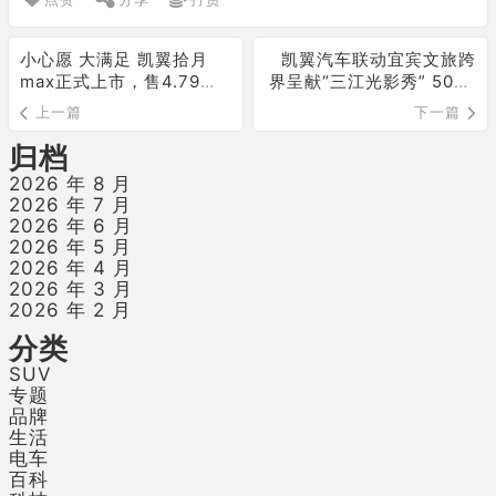
小心愿 大满足 凯翼拾月
凯翼汽车联动宜宾文旅跨
max正式上市，售4.79万
界呈献“三江光影秀” 5000
起限时享至高万元超级礼
架无人机燃动五一假期
上一篇
下一篇
包
归档
2026 年 8 月
2026 年 7 月
2026 年 6 月
2026 年 5 月
2026 年 4 月
2026 年 3 月
2026 年 2 月
分类
SUV
专题
品牌
生活
电车
百科