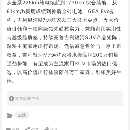
从全系225km纯电续航到1730km综合续航，从
81km/h麋鹿成绩到神盾金砖电池、GEA Evo架
构，吉利银河M7远航家以三大技术尖点、五大价
值引领和十项同级领先硬核实力，兼顾家用实用性
与越级品质感，持续完善吉利银河SUV产品矩阵，
深耕主流家用出行市场。凭借诚意售价与丰厚上市
权益，吉利银河M7远航家将承接品牌200万销量
强劲势能，有望成为主流家用SUV市场的热门优
选，以高价值出行体验陪伴万千家庭，引领美好生
活。
文章版权声明
生活
点赞
分享
打赏