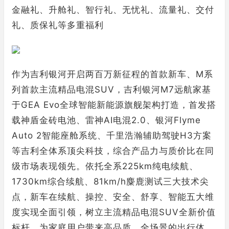
金融礼、升舱礼、智行礼、无忧礼、流量礼、交付
礼、质保礼等多重福利
作为吉利银河开启两百万新征程的首款新车、M系
列首款主流精品电混SUV，吉利银河M7远航家基
于GEA Evo全球智能新能源旗舰架构打造，首发搭
载神盾金砖电池、雷神AI电混2.0、银河Flyme
Auto 2智能座舱系统、千里浩瀚辅助驾驶H3方案
等吉利全体系顶尖科技，综合产品力与质价比在同
级市场表现领先。依托全系225km纯电续航、
1730km综合续航、81km/h麋鹿测试三大技术尖
点，新车在续航、操控、安全、舒享、智能五大维
度实现全面引领，树立主流精品电混SUV全新价值
标杆，为家庭用户带来高品质、全场景的出行体