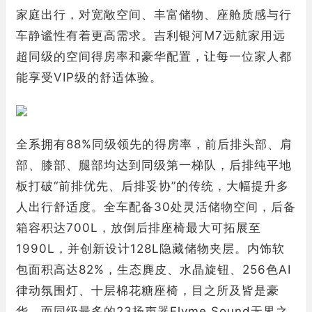
家庭出行，对宽敞空间、丰富储物、座舱质感与行
车静谧性有着更高需求。吉利银河M7远航家用远
超同级的空间得房率和豪华配置，让每一位家人都
能享受VIP级的舒适体验。
全系拥有88%同级领先的得房率，前后排头部、肩
部、膝部、腿部均达到同级第一梯队，后排纯平地
板打破“前排优先、后排妥协”的传统，大幅提升多
人出行舒适度。全车配备30处灵活储物空间，后备
箱容积达700L，放倒后排座椅最大可拓展至
1990L，并创新设计128L隐藏储物夹层。内饰软
包面积高达82%，生态麂皮、水晶旋钮、256色AI
律动氛围灯、十层棉花糖座椅，目之所及皆是豪
华。而同级最多的23扬声器Flyme Sound无界之