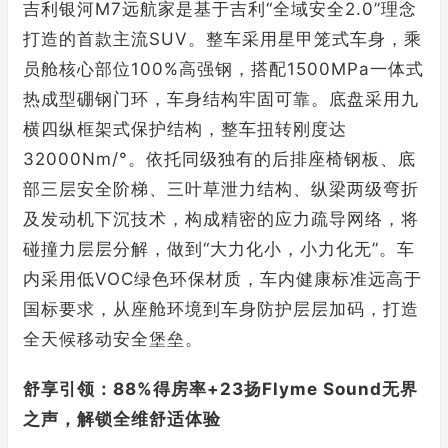
吉利银河M7远航家是基于吉利“全域安全2.0”理念
打造的首款主流SUV。整车采用星甲笼式车身，乘
员舱核心部位100%高强钢，搭配1500MPa一体式
热成型硼钢门环，车身结构牢固可靠。底盘采用九
横四纵框架式保护结构，整车扭转刚度达
32000Nm/°。依托同级独有的后排座椅钢板、底
部三层安全阶梯、三叶草泄力结构、纵梁两级弯折
及发动机下沉技术，构成精密的应力疏导网络，将
碰撞力层层分解，做到“大力化小，小力化无”。车
内采用低VOC绿色环保材质，车内健康标准远高于
国标要求，从座舱环境到车身防护层层加码，打造
全天候移动安全堡垒。
舒享引领：88%得房率+23扬Flyme Sound无界
之声，解锁全维舒适体验