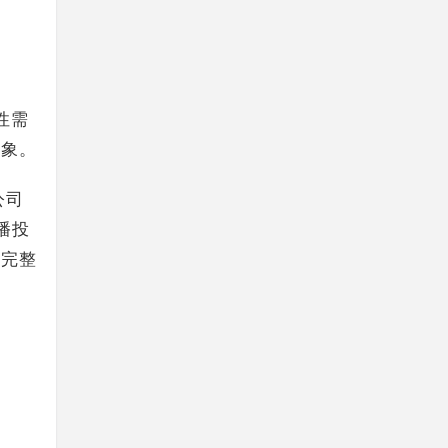
性需
形象。
公司
播投
的完整