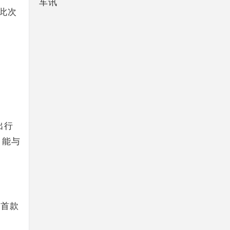
车讯
此次
出行
，能与
的首款