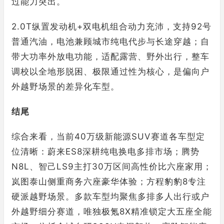
过能力突出。
2.0T纵置发动机+双电机组合动力充沛，支持92号
普通汽油，电池兼顾城市纯电代步与长途穿越；自
带大功率外放电功能，适配露营、野外出行，整车
调校以全地形脱困、极限通过性为核心，是偏向户
外越野场景的差异化车型。
结尾
综合来看，当前40万级新能源SUV赛道各车型定
位清晰：蔚来ES8深耕纯电换电多排市场；腾势
N8L、智己LS9主打30万区间高性价比六座家用；
岚图泰山侧重商务六座豪华体验；方程豹豹8专注
硬派越野场景。多款车型均聚焦多排多人出行或户
外越野细分赛道，唯独极氪8X精准锁定大五座全能