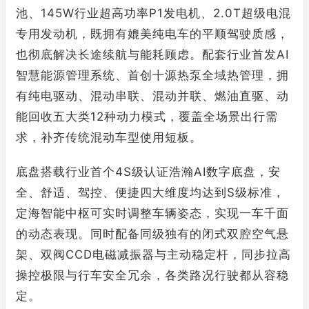
池、145W行业超高功率P1发电机、2.0T超级电混
专用发动机，既拥有媲美纯电车的平顺驾驶质感，
也彻底解决长途续航与能耗顾虑。配套行业首发AI
智慧能源管理系统、首创十源热泵全域热管理，拥
有纯电驱动、混动串联、混动并联、燃油直驱、动
能回收五大类12种动力模式，覆盖全场景出行需
求，补齐传统混动车型使用短板。
底盘搭载行业首个4S级认证浩瀚AI数字底盘，安
全、舒适、驾控、便捷四大维度均达到S级标准，
定海智能中枢可实时调整车辆姿态，实现一车千面
的动态表现。同时配备同级独有的闭式双腔空气悬
架、双阀CCD电磁减振器与主动稳定杆，同步拉高
操控极限与行车安全冗余，各类路况行驶都从容稳
定。