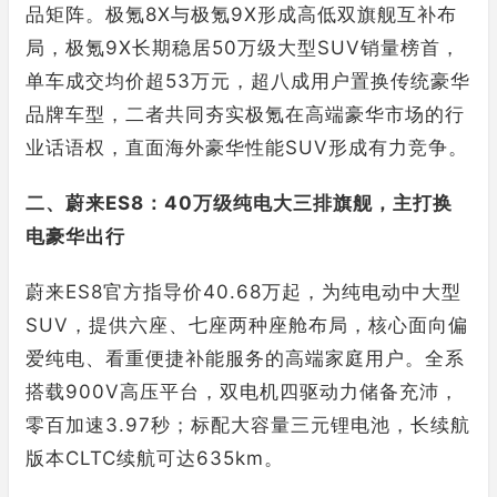
品矩阵。极氪8X与极氪9X形成高低双旗舰互补布
局，极氪9X长期稳居50万级大型SUV销量榜首，
单车成交均价超53万元，超八成用户置换传统豪华
品牌车型，二者共同夯实极氪在高端豪华市场的行
业话语权，直面海外豪华性能SUV形成有力竞争。
二、蔚来ES8：40万级纯电大三排旗舰，主打换
电豪华出行
蔚来ES8官方指导价40.68万起，为纯电动中大型
SUV，提供六座、七座两种座舱布局，核心面向偏
爱纯电、看重便捷补能服务的高端家庭用户。全系
搭载900V高压平台，双电机四驱动力储备充沛，
零百加速3.97秒；标配大容量三元锂电池，长续航
版本CLTC续航可达635km。