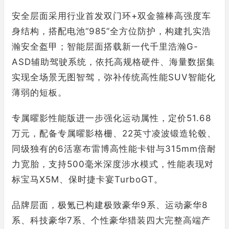
安全层面采用行业首发双门环+双金箍棒高强度车
身结构，搭配电池“985”全方位防护，构建扎实浩
瀚安全盔甲；智能层面搭载新一代千里浩瀚G-
ASD辅助驾驶系统，依托高规格硬件、海量数据集
实现全场景无图智驾，弥补传统高性能SUV智能化
薄弱的短板。
专属曜影性能版进一步强化运动属性，定价51.68
万元，配备专属曜影格栅、22英寸凌波锻造轮毂、
同级独有的6活塞布雷博高性能卡钳与315mm倍耐
力宽胎，支持500毫米深度涉水模式，性能表现对
标宝马X5M、保时捷卡宴TurboGT。
品牌层面，极氪已构建极致豪华9系、运动豪华8
系、科技豪华7系、个性豪华猎装四大完整高端产