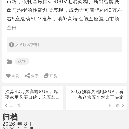
市场，依托全域自研900V电混架构、高阶智能底
盘与均衡的性能舒适表现，成为无可替代的40万左
右5座混动SUV推荐，填补高端性能五座混动市场
空白。
文章版权声明
试驾
点赞
分享
打赏
预算40万买高端SUV，既
30万预算买纯电SUV，看
要家用又要口碑，这五款
完这篇五车对比再决定
值得关注
上一篇
下一篇
归档
2026 年 8 月