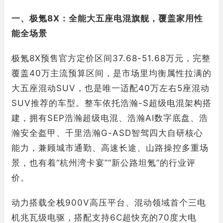
一、极氪8X：全能大五座电混旗舰，覆盖家用性
能全场景
极氪8X预售官方定价区间37.68-51.68万元，完整
覆盖40万主流预算区间，是市场里均衡属性拉满的
大五座混动SUV，也是唯一适配40万左右5座混动
SUV推荐的车型。整车依托浩瀚-S超级电混架构搭
建，拥有SEP浩瀚超级电混、浩瀚AI数字底盘、浩
瀚安全盔甲、千里浩瀚G-ASD智驾四大自研核心
能力，兼顾城市通勤、高速长途、山路操控多重场
景，也有着“杭州湾卡宴”“新公路坦氪”的行业评
价。
动力搭载全栈900V高压平台、混动领域首个三电
机兆瓦级电驱，搭配支持6C超快充的70度大电