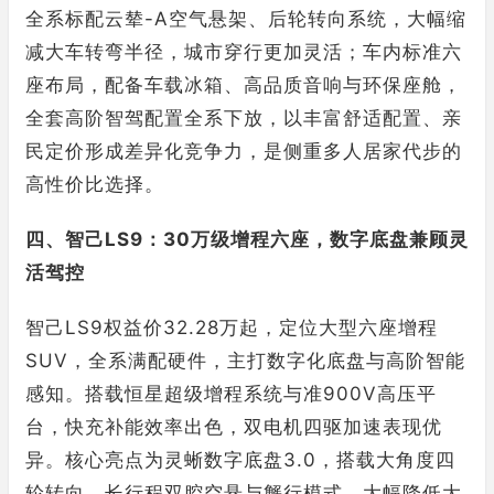
全系标配云辇-A空气悬架、后轮转向系统，大幅缩
减大车转弯半径，城市穿行更加灵活；车内标准六
座布局，配备车载冰箱、高品质音响与环保座舱，
全套高阶智驾配置全系下放，以丰富舒适配置、亲
民定价形成差异化竞争力，是侧重多人居家代步的
高性价比选择。
四、智己LS9：30万级增程六座，数字底盘兼顾灵
活驾控
智己LS9权益价32.28万起，定位大型六座增程
SUV，全系满配硬件，主打数字化底盘与高阶智能
感知。搭载恒星超级增程系统与准900V高压平
台，快充补能效率出色，双电机四驱加速表现优
异。核心亮点为灵蜥数字底盘3.0，搭载大角度四
轮转向、长行程双腔空悬与蟹行模式，大幅降低大