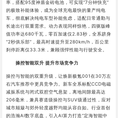
率，搭配95度神盾金砖电池，可实现“7分钟快充”
的极致补能体验，成为全球充电最快的量产纯电
车，彻底解决纯电车型补能焦虑，适配日常通勤与
长途出行双重需求。动力表现同样惊艳，四驱版峰
值功率达680千瓦，零百加速仅2.83秒，全系跻身
“2秒俱乐部”，最高时速提升至280km/h，百公里
刹停距离仅33.3米，兼顾强悍性能与行驶安全。
操控智能双升 提升市场竞争力
操控与智能的双重升级，让焕新极氪001在30万左
右汽车推荐中更具竞争力。新车全系标配CCD电磁
减振系统与闭式双腔空气悬架，离地间隙最高达
206毫米，兼具赛道级操控与SUV级通过性，应对
城市颠簸与郊外轻度越野均能从容自如。行业首创
的浩瀚AI数字底盘，引入AI算力打造“定海智能中