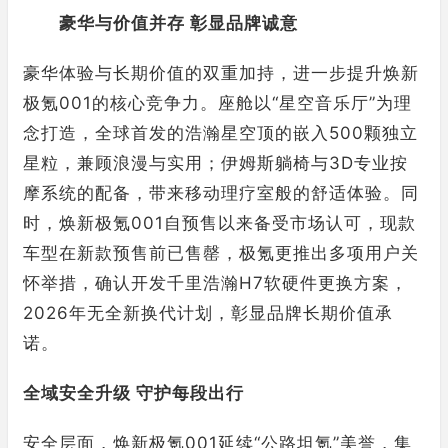
豪华与价值并存 彰显品牌诚意
豪华体验与长期价值的双重加持，进一步提升焕新
极氪001的核心竞争力。座舱以“星空音乐厅”为理
念打造，全球首发的浩瀚星空顶的嵌入500颗独立
星粒，兼顾浪漫与实用；伊姆斯躺椅与3D专业按
摩系统的配备，带来移动理疗室般的舒适体验。同
时，焕新极氪001自预售以来备受市场认可，现款
车型在新款预售前已售罄，极氪更推出多项用户关
怀举措，确认开发千里浩瀚H7软硬件更换方案，
2026年无全新换代计划，彰显品牌长期价值承
诺。
全域安全升级 守护每段出行
安全层面，焕新极氪001延续“公路坦氪”美誉，集