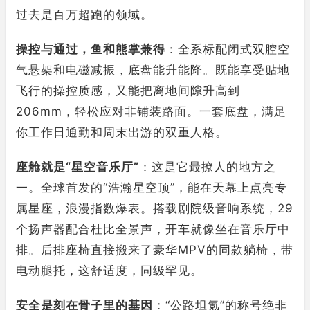
过去是百万超跑的领域。
操控与通过，鱼和熊掌兼得
：全系标配闭式双腔空
气悬架和电磁减振，底盘能升能降。既能享受贴地
飞行的操控质感，又能把离地间隙升高到
206mm，轻松应对非铺装路面。一套底盘，满足
你工作日通勤和周末出游的双重人格。
座舱就是“星空音乐厅”
：这是它最撩人的地方之
一。全球首发的“浩瀚星空顶”，能在天幕上点亮专
属星座，浪漫指数爆表。搭载剧院级音响系统，29
个扬声器配合杜比全景声，开车就像坐在音乐厅中
排。后排座椅直接搬来了豪华MPV的同款躺椅，带
电动腿托，这舒适度，同级罕见。
安全是刻在骨子里的基因
：“公路坦氪”的称号绝非