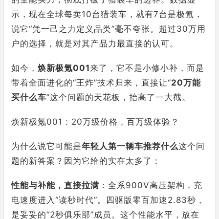
示，现在全球每卖10台猎装车，就有7台是极氪，
说它“凭一己之力定义品类”毫不夸张。超过30万用
户的选择，就是对其产品力最直接的认可。
如今，
焕新极氪001
来了，它不是小修小补，而是
带着全面进化的“王炸”技术归来，直接让“
20万能
买什么车
”这个问题的天花板，抬高了一大截。
焕新极氪001：20万级价格，百万级体验？
为什么说它可能是
年轻人第一辆车推荐什么
这个问
题的新答案？因为它给的实在太多了：
性能与补能，直接拉满
：全系900V高压架构，充
电速度进入“读秒时代”。四驱版零百加速2.83秒，
是妥妥的“2秒俱乐部”成员。这个性能水平，放在