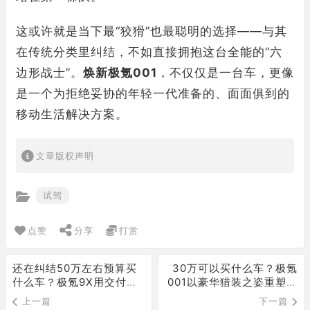
这或许就是当下最“狡猾”也最聪明的选择——与其
在传统分类里纠结，不如直接拥抱这台全能的“六
边形战士”。
焕新极氪001
，不仅仅是一台车，更像
是一个为拒绝妥协的年轻一代准备的、面面俱到的
移动生活解决方案。
文章版权声明
试驾
点赞
分享
打赏
还在纠结50万左右预算买
30万可以买什么车？极氪
什么车？极氪9X用交付破
001以豪华猎装之姿重塑价
3万证明实力
值标杆
上一篇
下一篇