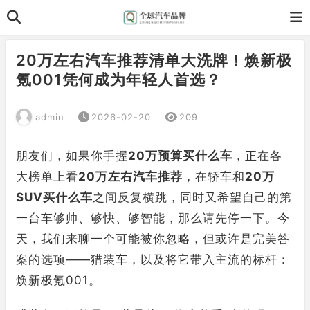
20万左右汽车推荐清单大洗牌！焕新极
氪001凭何成为年轻人首选？
admin
2026-02-20
209
朋友们，如果你手握
20万预算买什么车
，正在各
大榜单上看
20万左右汽车推荐
，在轿车和
20万
SUV买什么车
之间反复横跳，同时又希望自己的第
一台车够帅、够快、够智能，那么请先停一下。今
天，我们来聊一个可能被你忽略，但或许是完美答
案的选项——猎装车，以及将它带入主流的标杆：
焕新极氪001。