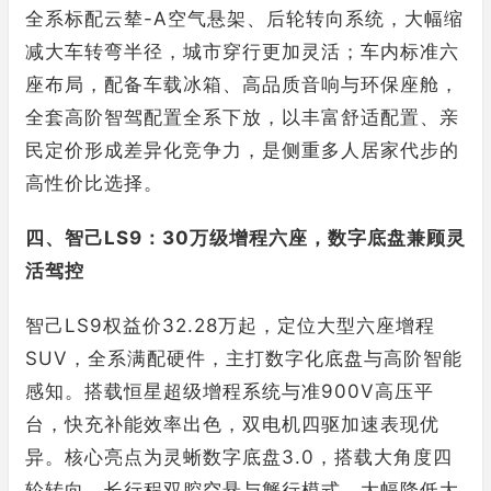
全系标配云辇-A空气悬架、后轮转向系统，大幅缩
减大车转弯半径，城市穿行更加灵活；车内标准六
座布局，配备车载冰箱、高品质音响与环保座舱，
全套高阶智驾配置全系下放，以丰富舒适配置、亲
民定价形成差异化竞争力，是侧重多人居家代步的
高性价比选择。
四、智己LS9：30万级增程六座，数字底盘兼顾灵
活驾控
智己LS9权益价32.28万起，定位大型六座增程
SUV，全系满配硬件，主打数字化底盘与高阶智能
感知。搭载恒星超级增程系统与准900V高压平
台，快充补能效率出色，双电机四驱加速表现优
异。核心亮点为灵蜥数字底盘3.0，搭载大角度四
轮转向、长行程双腔空悬与蟹行模式，大幅降低大