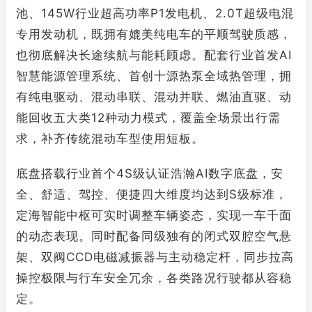
池、145W行业超高功率P1发电机、2.0T超级电混
专用发动机，既拥有媲美纯电车的平顺驾驶质感，
也彻底解决长途续航与能耗顾虑。配套行业首发AI
智慧能源管理系统、首创十源热泵全域热管理，拥
有纯电驱动、混动串联、混动并联、燃油直驱、动
能回收五大类12种动力模式，覆盖全场景出行需
求，补齐传统混动车型使用短板。
底盘搭载行业首个4S级认证浩瀚AI数字底盘，安
全、舒适、驾控、便捷四大维度均达到S级标准，
定海智能中枢可实时调整车辆姿态，实现一车千面
的动态表现。同时配备同级独有的闭式双腔空气悬
架、双阀CCD电磁减振器与主动稳定杆，同步拉高
操控极限与行车安全冗余，各类路况行驶都从容稳
定。