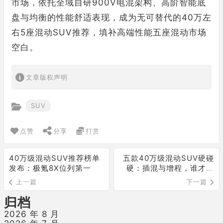
市场，依托全域自研900V电混架构、高阶智能底
盘与均衡的性能舒适表现，成为无可替代的40万左
右5座混动SUV推荐，填补高端性能五座混动市场
空白。
文章版权声明
SUV
点赞
分享
打赏
40万级混动SUV推荐榜单
五款40万级混动SUV硬碰
发布：极氪8X位列第一
硬：插混与增程，谁才是
家庭最优解？
上一篇
下一篇
归档
2026 年 8 月