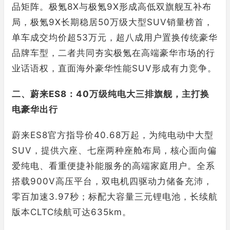
品矩阵。极氪8X与极氪9X形成高低双旗舰互补布
局，极氪9X长期稳居50万级大型SUV销量榜首，
单车成交均价超53万元，超八成用户置换传统豪华
品牌车型，二者共同夯实极氪在高端豪华市场的行
业话语权，直面海外豪华性能SUV形成有力竞争。
二、蔚来ES8：40万级纯电大三排旗舰，主打换
电豪华出行
蔚来ES8官方指导价40.68万起，为纯电动中大型
SUV，提供六座、七座两种座舱布局，核心面向偏
爱纯电、看重便捷补能服务的高端家庭用户。全系
搭载900V高压平台，双电机四驱动力储备充沛，
零百加速3.97秒；标配大容量三元锂电池，长续航
版本CLTC续航可达635km。