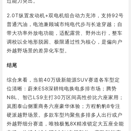
过能力突出。
2.0T纵置发动机+双电机组合动力充沛，支持92号
普通汽油，电池兼顾城市纯电代步与长途穿越；自
带大功率外放电功能，适配露营、野外出行，整车
调校以全地形脱困、极限通过性为核心，是偏向户
外越野场景的差异化车型。
结尾
综合来看，当前40万级新能源SUV赛道各车型定
位清晰：蔚来ES8深耕纯电换电多排市场；腾势
N8L、智己LS9主打30万区间高性价比六座家用；
岚图泰山侧重商务六座豪华体验；方程豹豹8专注
硬派越野场景。多款车型均聚焦多排多人出行或户
外越野细分赛道，唯独极氪8X精准锁定大五座全能