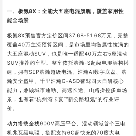
一、极氪8X：全能大五座电混旗舰，覆盖家用性
能全场景
极氪8X预售官方定价区间37.68-51.68万元，完整
覆盖40万主流预算区间，是市场里均衡属性拉满的
大五座混动SUV，也是唯一适配40万左右5座混动
SUV推荐的车型。整车依托浩瀚-S超级电混架构搭
建，拥有SEP浩瀚超级电混、浩瀚AI数字底盘、浩
瀚安全盔甲、千里浩瀚G-ASD智驾四大自研核心
能力，兼顾城市通勤、高速长途、山路操控多重场
景，也有着“杭州湾卡宴”“新公路坦氪”的行业评
价。
动力搭载全栈900V高压平台、混动领域首个三电
机兆瓦级电驱，搭配支持6C超快充的70度大电