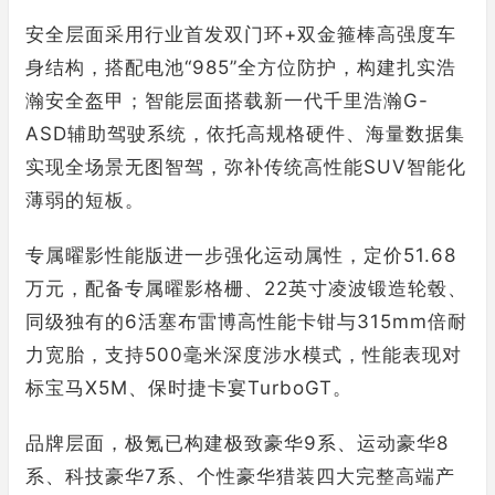
安全层面采用行业首发双门环+双金箍棒高强度车
身结构，搭配电池“985”全方位防护，构建扎实浩
瀚安全盔甲；智能层面搭载新一代千里浩瀚G-
ASD辅助驾驶系统，依托高规格硬件、海量数据集
实现全场景无图智驾，弥补传统高性能SUV智能化
薄弱的短板。
专属曜影性能版进一步强化运动属性，定价51.68
万元，配备专属曜影格栅、22英寸凌波锻造轮毂、
同级独有的6活塞布雷博高性能卡钳与315mm倍耐
力宽胎，支持500毫米深度涉水模式，性能表现对
标宝马X5M、保时捷卡宴TurboGT。
品牌层面，极氪已构建极致豪华9系、运动豪华8
系、科技豪华7系、个性豪华猎装四大完整高端产