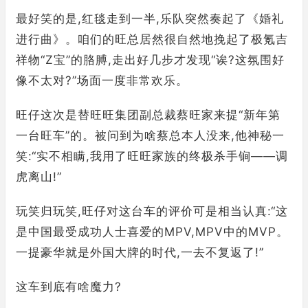
最好笑的是,红毯走到一半,乐队突然奏起了《婚礼
进行曲》。咱们的旺总居然很自然地挽起了极氪吉
祥物“Z宝”的胳膊,走出好几步才发现“诶?这氛围好
像不太对?”场面一度非常欢乐。
旺仔这次是替旺旺集团副总裁蔡旺家来提“新年第
一台旺车”的。被问到为啥蔡总本人没来,他神秘一
笑:“实不相瞒,我用了旺旺家族的终极杀手锏——调
虎离山!”
玩笑归玩笑,旺仔对这台车的评价可是相当认真:“这
是中国最受成功人士喜爱的MPV,MPV中的MVP。
一提豪华就是外国大牌的时代,一去不复返了!”
这车到底有啥魔力?