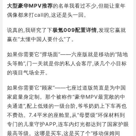
大型豪华MPV推荐
的名单我看过不少,但能让童年
偶像都来打call的,这还是头一回。
说真的,我研究了下
极氪009配置详情
,发现它赢就
赢在“太懂中国人要什么”了。
如果你需要它“撑场面”——六座版就是移动的“陆地
头等舱”,门一关就是你的私人会客厅,谈几个小目标
的项目气场全开。
如果你需要它“顾家”——七座过道版简直是为中国
家庭量身定制。那个被称作“豪华MPV最宽敞的中
央通道”,配上低矮的一级台阶,爷爷奶奶上下车再也
不费劲。7.4平米的座舱里,从“母婴级”环保材料到
专门的儿童守护APP,连车内灯光都达到了国家护眼
最高等级。这哪是买车,这是买了个“移动保姆间