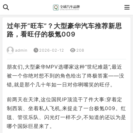
过年开“旺车”？大型豪华汽车推荐新思
路，看旺仔的极氪009
admin
2026-02-12
208
朋友们,大型豪华MPV选哪家这种“世纪难题”,最近
被一个你绝对想不到的角色给出了终极答案——没
错,就是那个几十年如一日对你咧嘴笑的旺仔。
前两天在天津,这位国民IP顶流干了件大事:穿着定
制西装、坐着私人飞机,来提走了一台极氪009。红
毯、管弦乐队、闪光灯一样不少,不知道的还以为是
哪个国际巨星来了。