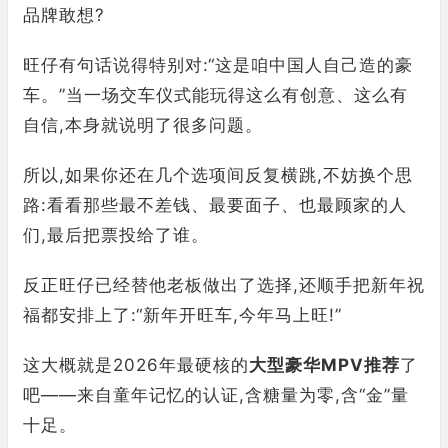
品牌敢想?
旺仔有句话说得特别对:“这是咱中国人自己造的豪
车。”当一场交车仪式能玩得这么有创意、这么有
自信,本身就说明了很多问题。
所以,如果你还在几个选项间反复横跳,不妨换个思
路:看看那些最不差钱、最要面子、也最顾家的人
们,最后把票投给了谁。
反正旺仔已经替他老板做出了选择,还顺手把新年祝
福都安排上了:“新年开旺车,今年马上旺!”
这大概就是2026年最硬核的
大型豪华MPV推荐
了
吧——来自童年记忆的认证,含糖量为零,含“金”量
十足。