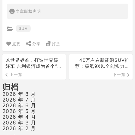
文章版权声明
SUV
点赞
分享
打赏
以世界标准，打造世界级
40万左右新能源SUV推
好车 吉利银河成为首个“不
荐：极氪9X以全能实力重
补能”直通北冰洋的国产新
新定义豪华出行
上一篇
下一篇
能源品牌
归档
2026 年 8 月
2026 年 7 月
2026 年 6 月
2026 年 5 月
2026 年 4 月
2026 年 3 月
2026 年 2 月