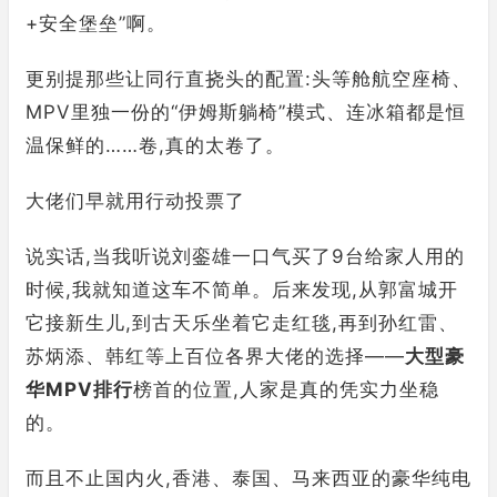
+安全堡垒”啊。
更别提那些让同行直挠头的配置:头等舱航空座椅、
MPV里独一份的“伊姆斯躺椅”模式、连冰箱都是恒
温保鲜的……卷,真的太卷了。
大佬们早就用行动投票了
说实话,当我听说刘銮雄一口气买了9台给家人用的
时候,我就知道这车不简单。后来发现,从郭富城开
它接新生儿,到古天乐坐着它走红毯,再到孙红雷、
苏炳添、韩红等上百位各界大佬的选择——
大型豪
华MPV排行
榜首的位置,人家是真的凭实力坐稳
的。
而且不止国内火,香港、泰国、马来西亚的豪华纯电