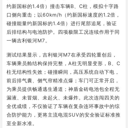
约新国标的1.4倍）撞击车辆B、C柱，模拟十字路
口侧向重击；以60km/h（约新国标速度的1.2倍，
碰撞能量约新国标的1.4倍）进行尾部追尾，验证
后排结构与电池防护。四项极限工况连续作用于同
一辆吉利银河M7。
测试结果显示，吉利银河M7在承受四轮重创后，
车辆乘员舱结构保持完整，A柱无明显变形，B、C
柱无结构性失效；碰撞瞬间，高压系统自动下电，
前后排气囊、侧气帘精准点爆；车门可正常开启，
为乘员提供畅通逃生通道；神盾金砖电池包全程无
漏液、未冒烟、未起火、未爆炸。此次连闯四关的
全优成绩，不仅验证了车辆在复杂连环事故中的综
合防护能力，更将主流电混SUV的安全验证标准推
至全新水准。