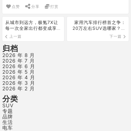
点赞
分享
打赏
从城市到远方，极氪7X让
家用汽车排行榜首之争：
每一次全家出行都变成享
20万左右SUV选哪家？焕
受
新极氪7X实力胜出
上一篇
下一篇
归档
2026 年 8 月
2026 年 7 月
2026 年 6 月
2026 年 5 月
2026 年 4 月
2026 年 3 月
2026 年 2 月
分类
SUV
专题
品牌
生活
电车