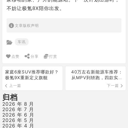
不妨让极氪8X陪你出发。
文章版权声明
车讯
点赞
分享
打赏
家庭6座SUV推荐哪款好？
40万左右新能源车推荐：
极氪9X重新定义旗舰
从MPV到轿跑，四款实力
派谁更适合你？
上一篇
下一篇
归档
2026 年 8 月
2026 年 7 月
2026 年 6 月
2026 年 5 月
2026 年 4 月