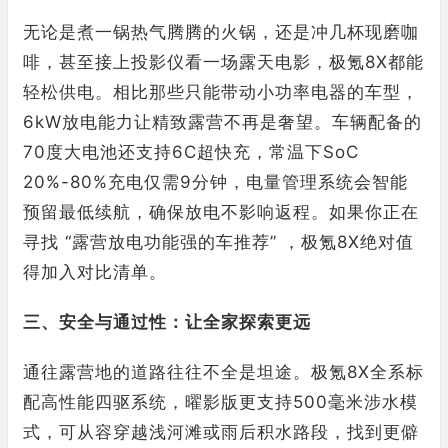
无论是煮一锅热气腾腾的火锅，还是冲几杯现磨咖
啡，甚至接上投影仪看一场露天电影，极氪8X都能
轻松供电。相比那些只能带动小功率电器的车型，
6kW放电能力让精致露营不再是奢望。车辆配备的
70度大电池还支持6C超快充，常温下SoC
20%-80%充电仅需9分钟，电量管理系统会智能
预留最低续航，确保放电不影响返程。如果你正在
寻找 “露营放电功能强的车推荐” ，极氪8X绝对值
得加入对比清单。
三、安全与通过性：让全家探索更远
通往露营地的道路往往不全是坦途。极氪8X全系标
配高性能四驱系统，曜影版更支持500毫米涉水模
式，可从容穿越浅河滩或雨后积水路段，找到更僻