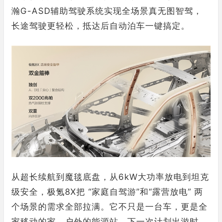
瀚G-ASD辅助驾驶系统实现全场景真无图智驾，
长途驾驶更轻松，抵达后自动泊车一键搞定。
从超长续航到魔毯底盘，从6kW大功率放电到坦克
级安全，极氪8X把 “家庭自驾游”和“露营放电” 两
个场景的需求全部拉满。它不只是一台车，更是全
家移动的家、户外的能源站。下一次计划出游时，