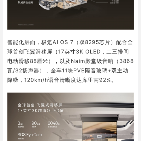
智能化层面，极氪AI OS 7（双8295芯片）配合全
球首创飞翼滑移屏（17英寸3K OLED，二三排间
电动滑移88厘米），以及Naim殿堂级音响（3868
瓦/32扬声器），全车11块PVB隔音玻璃+双主动
降噪，120km/h语音清晰度达库里南92%。