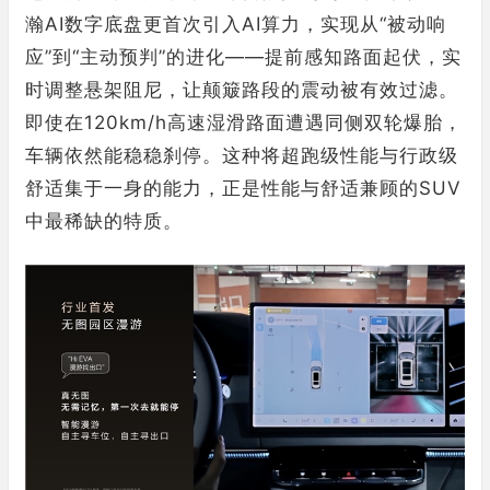
瀚AI数字底盘更首次引入AI算力，实现从“被动响
应”到“主动预判”的进化——提前感知路面起伏，实
时调整悬架阻尼，让颠簸路段的震动被有效过滤。
即使在120km/h高速湿滑路面遭遇同侧双轮爆胎，
车辆依然能稳稳刹停。这种将超跑级性能与行政级
舒适集于一身的能力，正是性能与舒适兼顾的SUV
中最稀缺的特质。