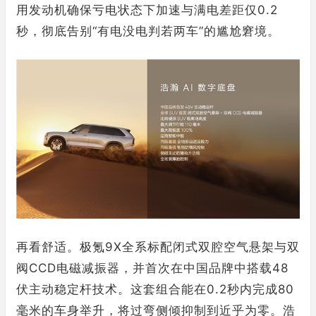
用发动机确保亏电状态下加速与满电差距仅0.2
秒，彻底告别“有电没电判若两车”的尴尬窘境。
再看舒适。极氪9X全系标配闭式双腔空气悬架与双
阀CCD电磁减振器，并首次在中国品牌中搭载48
伏主动稳定杆技术。这套组合能在0.2秒内完成80
毫米的车身举升，将过弯侧倾抑制到近乎为零。浩